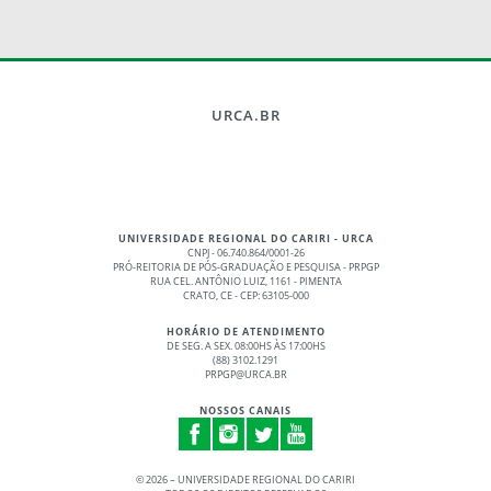
URCA.BR
UNIVERSIDADE REGIONAL DO CARIRI - URCA
CNPJ - 06.740.864/0001-26
PRÓ-REITORIA DE PÓS-GRADUAÇÃO E PESQUISA - PRPGP
RUA CEL. ANTÔNIO LUIZ, 1161 - PIMENTA
CRATO, CE - CEP: 63105-000
HORÁRIO DE ATENDIMENTO
DE SEG. A SEX. 08:00HS ÀS 17:00HS
(88) 3102.1291
PRPGP@URCA.BR
NOSSOS CANAIS
©
2026 – UNIVERSIDADE REGIONAL DO CARIRI