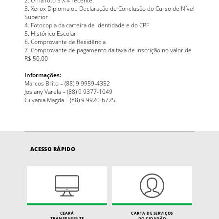
2. Uma foto 3 X 4 recente
3. Xerox Diploma ou Declaração de Conclusão do Curso de Nível
Superior
4. Fotocopia da carteira de identidade e do CPF
5. Histórico Escolar
6. Comprovante de Residência
7. Comprovante de pagamento da taxa de inscrição no valor de
R$ 50,00
Informações:
Marcos Brito – (88) 9 9959-4352
Josiany Varela – (88) 9 9377-1049
Gilvania Magda – (88) 9 9920-6725
ACESSO RÁPIDO
CEARÁ
CARTA DE SERVIÇOS
TRANSPARENTE
DO CIDADÃO