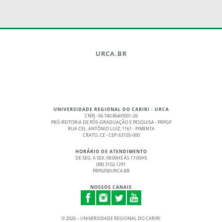
URCA.BR
UNIVERSIDADE REGIONAL DO CARIRI - URCA
CNPJ - 06.740.864/0001-26
PRÓ-REITORIA DE PÓS-GRADUAÇÃO E PESQUISA - PRPGP
RUA CEL. ANTÔNIO LUIZ, 1161 - PIMENTA
CRATO, CE - CEP: 63105-000
HORÁRIO DE ATENDIMENTO
DE SEG. A SEX. 08:00HS ÀS 17:00HS
(88) 3102.1291
PRPGP@URCA.BR
NOSSOS CANAIS
©
2026 – UNIVERSIDADE REGIONAL DO CARIRI