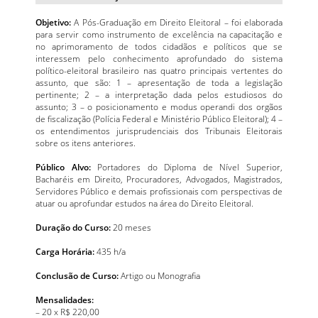
Objetivo:
A Pós-Graduação em Direito Eleitoral – foi elaborada
para servir como instrumento de excelência na capacitação e
no aprimoramento de todos cidadãos e políticos que se
interessem pelo conhecimento aprofundado do sistema
político-eleitoral brasileiro nas quatro principais vertentes do
assunto, que são: 1 – apresentação de toda a legislação
pertinente; 2 – a interpretação dada pelos estudiosos do
assunto; 3 – o posicionamento e modus operandi dos orgãos
de fiscalização (Polícia Federal e Ministério Público Eleitoral); 4 –
os entendimentos jurisprudenciais dos Tribunais Eleitorais
sobre os itens anteriores.
Público Alvo:
Portadores do Diploma de Nível Superior,
Bacharéis em Direito, Procuradores, Advogados, Magistrados,
Servidores Público e demais profissionais com perspectivas de
atuar ou aprofundar estudos na área do Direito Eleitoral.
Duração do Curso:
20 meses
Carga Horária:
435 h/a
Conclusão de Curso:
Artigo ou Monografia
Mensalidades:
– 20 x R$ 220,00