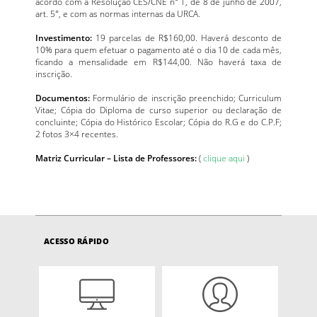
acordo com a Resolução CES/CNE n° 1, de 8 de junho de 2007,
art. 5°, e com as normas internas da URCA.
Investimento:
19 parcelas de R$160,00. Haverá desconto de
10% para quem efetuar o pagamento até o dia 10 de cada mês,
ficando a mensalidade em R$144,00. Não haverá taxa de
inscrição.
Documentos:
Formulário de inscrição preenchido; Curriculum
Vitae; Cópia do Diploma de curso superior ou declaração de
concluinte; Cópia do Histórico Escolar; Cópia do R.G e do C.P.F;
2 fotos 3×4 recentes.
Matriz Curricular – Lista de Professores:
(
clique aqui
)
ACESSO RÁPIDO