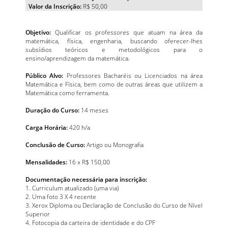
Valor da Inscrição:
R$ 50,00
Objetivo:
Qualificar os professores que atuam na área da
matemática, física, engenharia, buscando oferecer-lhes
subsídios teóricos e metodológicos para o
ensino/aprendizagem da matemática.
Público Alvo:
Professores Bacharéis ou Licenciados na área
Matemática e Física, bem como de outras áreas que utilizem a
Matemática como ferramenta.
Duração do Curso:
14 meses
Carga Horária:
420 h/a
Conclusão de Curso:
Artigo ou Monografia
Mensalidades:
16 x R$ 150,00
Documentação necessária para inscrição:
1. Curriculum atualizado (uma via)
2. Uma foto 3 X 4 recente
3. Xerox Diploma ou Declaração de Conclusão do Curso de Nível
Superior
4. Fotocopia da carteira de identidade e do CPF