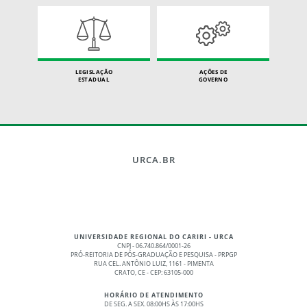
LEGISLAÇÃO
AÇÕES DE
ESTADUAL
GOVERNO
URCA.BR
UNIVERSIDADE REGIONAL DO CARIRI - URCA
CNPJ - 06.740.864/0001-26
PRÓ-REITORIA DE PÓS-GRADUAÇÃO E PESQUISA - PRPGP
RUA CEL. ANTÔNIO LUIZ, 1161 - PIMENTA
CRATO, CE - CEP: 63105-000
HORÁRIO DE ATENDIMENTO
DE SEG. A SEX. 08:00HS ÀS 17:00HS