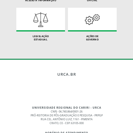
ACESSO À INFORMAÇÃO
OFICIAL
LEGISLAÇÃO
AÇÕES DE
ESTADUAL
GOVERNO
URCA.BR
UNIVERSIDADE REGIONAL DO CARIRI - URCA
CNPJ - 06.740.864/0001-26
PRÓ-REITORIA DE PÓS-GRADUAÇÃO E PESQUISA - PRPGP
RUA CEL. ANTÔNIO LUIZ, 1161 - PIMENTA
CRATO, CE - CEP: 63105-000
HORÁRIO DE ATENDIMENTO