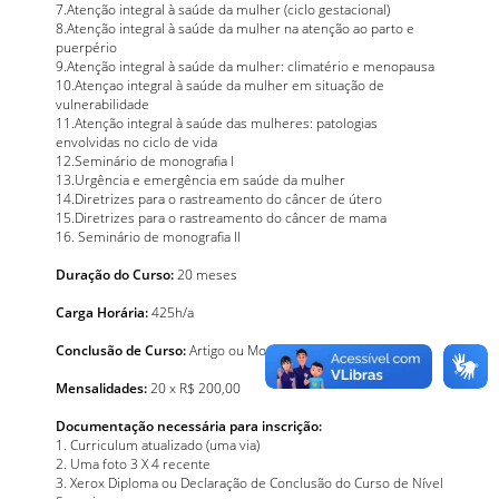
7.Atenção integral à saúde da mulher (ciclo gestacional)
8.Atenção integral à saúde da mulher na atenção ao parto e
puerpério
9.Atenção integral à saúde da mulher: climatério e menopausa
10.Atençao integral à saúde da mulher em situação de
vulnerabilidade
11.Atenção integral à saúde das mulheres: patologias
envolvidas no ciclo de vida
12.Seminário de monografia I
13.Urgência e emergência em saúde da mulher
14.Diretrizes para o rastreamento do câncer de útero
15.Diretrizes para o rastreamento do câncer de mama
16. Seminário de monografia II
Duração do Curso:
20 meses
Carga Horária:
425h/a
Conclusão de Curso:
Artigo ou Monografia
Mensalidades:
20 x R$ 200,00
Documentação necessária para inscrição:
1. Curriculum atualizado (uma via)
2. Uma foto 3 X 4 recente
3. Xerox Diploma ou Declaração de Conclusão do Curso de Nível