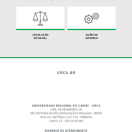
LEGISLAÇÃO
AÇÕES DE
ESTADUAL
GOVERNO
URCA.BR
UNIVERSIDADE REGIONAL DO CARIRI - URCA
CNPJ - 06.740.864/0001-26
PRÓ-REITORIA DE PÓS-GRADUAÇÃO E PESQUISA - PRPGP
RUA CEL. ANTÔNIO LUIZ, 1161 - PIMENTA
CRATO, CE - CEP: 63105-000
HORÁRIO DE ATENDIMENTO