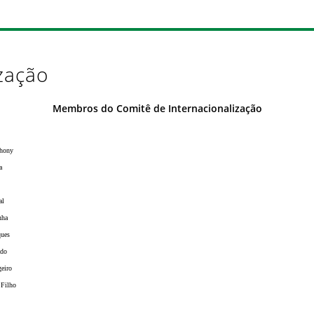
zação
Membros do Comitê de Internacionalização
thony
a
al
nha
ques
ado
eiro
 Filho