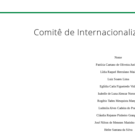
Comitê de Internacionali
Nome
Patrícia Caetano de Oliveira An
Lídia Raquel Herculano Mai
Luiz Soares Lima
Eglídia Carla Figueiredo Vid
Isabelle de Luna Alencar Noro
Rogério Tadeu Mesquista Mar
Ludmila Alves Cadeira do Pr
Cláudia Rejanne Pinheiro Grang
José Nilton de Menezes Marinho
Heibe Santana da Silva