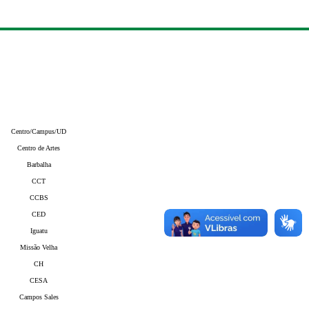
Centro/Campus/UD
Centro de Artes
Barbalha
CCT
CCBS
CED
Iguatu
Missão Velha
CH
CESA
Campos Sales