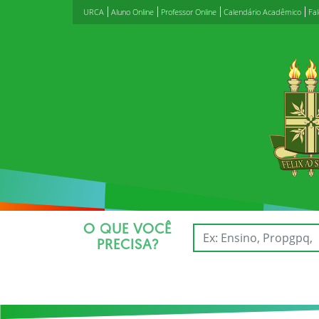
URCA
Aluno Online
Professor Online
Calendário Acadêmico
Fa
O QUE VOCÊ
PRECISA?