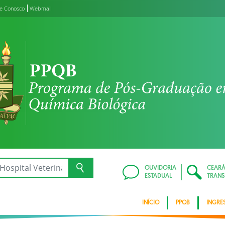
le Conosco
Webmail
OUVIDORIA
CEAR
ESTADUAL
TRANS
INÍCIO
PPQB
INGRE