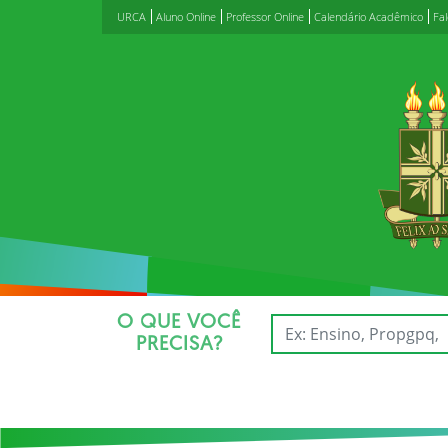
URCA
Aluno Online
Professor Online
Calendário Acadêmico
Fa
O QUE VOCÊ
PRECISA?