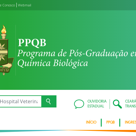
le Conosco
Webmail
OUVIDORIA
CEAR
ESTADUAL
TRANS
INÍCIO
PPQB
INGRE