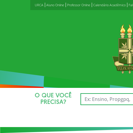
URCA
Aluno Online
Professor Online
Calendário Acadêmico
Fa
O QUE VOCÊ
PRECISA?