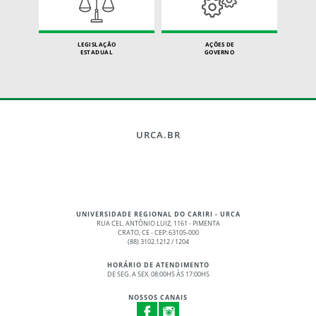
LEGISLAÇÃO
AÇÕES DE
ESTADUAL
GOVERNO
URCA.BR
UNIVERSIDADE REGIONAL DO CARIRI - URCA
RUA CEL. ANTÔNIO LUIZ, 1161 - PIMENTA
CRATO, CE - CEP: 63105-000
(88) 3102.1212 / 1204
HORÁRIO DE ATENDIMENTO
DE SEG. A SEX. 08:00HS ÀS 17:00HS
NOSSOS CANAIS