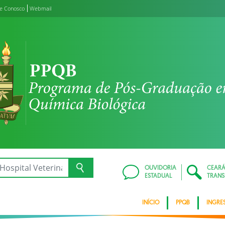
le Conosco
Webmail
OUVIDORIA
CEAR
ESTADUAL
TRANS
INÍCIO
PPQB
INGRE