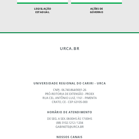
LEGISLAÇÃO
AÇÕES DE
ESTADUAL
GOVERNO
URCA.BR
UNIVERSIDADE REGIONAL DO CARIRI - URCA
CNPJ - 06.740.864/0001-26
PRÓ-REITORIA DE EXTENSÃO - PROEX
RUA CEL. ANTÔNIO LUIZ, 1161 - PIMENTA
CRATO, CE - CEP: 63105-000
HORÁRIO DE ATENDIMENTO
DE SEG. A SEX. 08:00HS ÀS 17:00HS
(88) 3102.1212 / 1204
GABINETE@URCA.BR
NOSSOS CANAIS