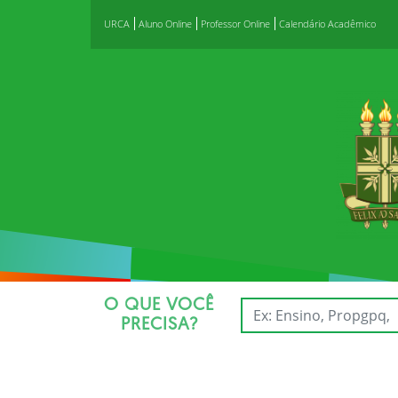
URCA
Aluno Online
Professor Online
Calendário Acadêmico
O QUE VOCÊ
PRECISA?