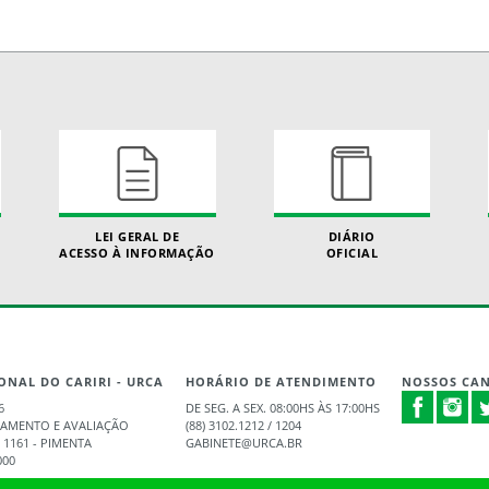
LEI GERAL DE
DIÁRIO
ACESSO À INFORMAÇÃO
OFICIAL
ONAL DO CARIRI - URCA
HORÁRIO DE ATENDIMENTO
NOSSOS CAN
6
DE SEG. A SEX. 08:00HS ÀS 17:00HS
JAMENTO E AVALIAÇÃO
(88) 3102.1212 / 1204
 1161 - PIMENTA
GABINETE@URCA.BR
000