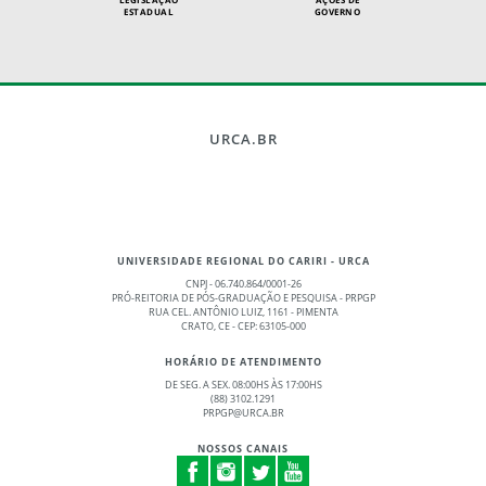
ESTADUAL
GOVERNO
URCA.BR
UNIVERSIDADE REGIONAL DO CARIRI - URCA
CNPJ - 06.740.864/0001-26
PRÓ-REITORIA DE PÓS-GRADUAÇÃO E PESQUISA - PRPGP
RUA CEL. ANTÔNIO LUIZ, 1161 - PIMENTA
CRATO, CE - CEP: 63105-000
HORÁRIO DE ATENDIMENTO
DE SEG. A SEX. 08:00HS ÀS 17:00HS
(88) 3102.1291
PRPGP@URCA.BR
NOSSOS CANAIS