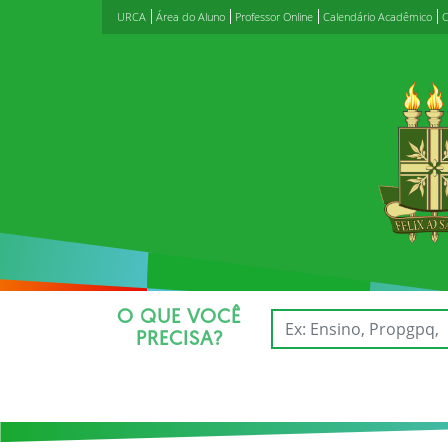
URCA
Área do Aluno
Professor Online
Calendário Acadêmico
C
O QUE VOCÊ
PRECISA?