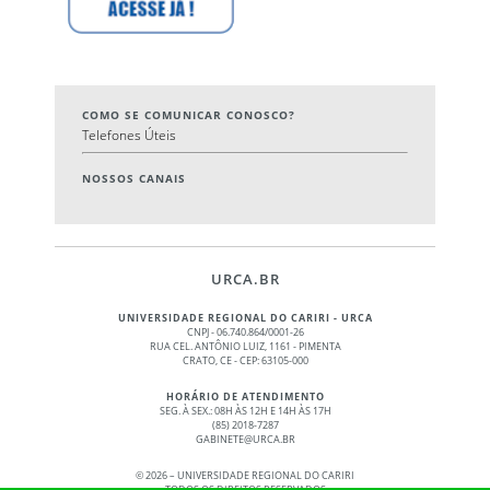
COMO SE COMUNICAR CONOSCO?
Telefones Úteis
NOSSOS CANAIS
URCA.BR
UNIVERSIDADE REGIONAL DO CARIRI - URCA
CNPJ - 06.740.864/0001-26
RUA CEL. ANTÔNIO LUIZ, 1161 - PIMENTA
CRATO, CE - CEP: 63105-000
HORÁRIO DE ATENDIMENTO
SEG. À SEX.: 08H ÀS 12H E 14H ÀS 17H
(85) 2018-7287
GABINETE@URCA.BR
©
2026 – UNIVERSIDADE REGIONAL DO CARIRI
TODOS OS DIREITOS RESERVADOS