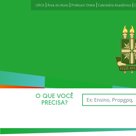
URCA
Área do Aluno
Professor Online
Calendário Acadêmico
C
O QUE VOCÊ
PRECISA?