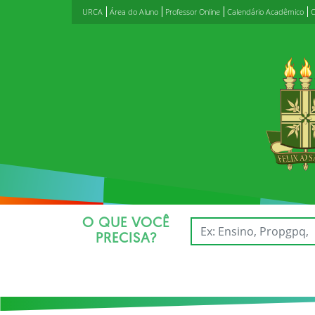
URCA
Área do Aluno
Professor Online
Calendário Acadêmico
C
O QUE VOCÊ
PRECISA?