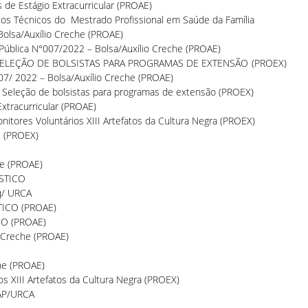
 de Estágio Extracurricular (PROAE)
os Técnicos do Mestrado Profissional em Saúde da Família
Bolsa/Auxílio Creche (PROAE)
ública N°007/2022 – Bolsa/Auxílio Creche (PROAE)
– SELEÇÃO DE BOLSISTAS PA
RA PROGRAMAS DE EXTENSÃO (PROEX)
07/ 2022 – Bolsa/Auxílio Creche (PROAE)
 Seleção de bolsistas para programas de extensão (PROEX)
xtracurricular (PROAE)
itores Voluntários XIII Artefatos da Cultura Negra (PROEX)
s (PROEX)
he (PROAE)
ÍSTICO
q/ URCA
STICO (PROAE)
ICO (PROAE)
o Creche (PROAE)
che (PROAE)
s XIII Artefatos da Cultura Negra (PROEX)
AP/URCA