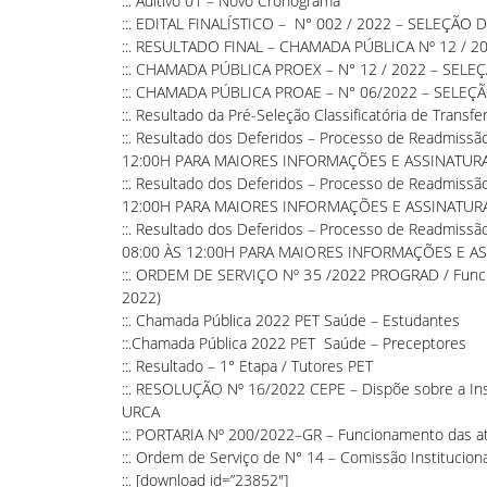
::.
Aditivo 01 – Novo Cronograma
::.
EDITAL FINALÍSTICO – N° 002 / 2022 – SELEÇÃO
::.
RESULTADO FINAL – CHAMADA PÚBLICA Nº 12 / 2
::.
CHAMADA PÚBLICA PROEX – N° 12 / 2022 – SELE
::.
CHAMADA PÚBLICA PROAE – N° 06/2022 – SELEÇ
::.
Resultado da Pré-Seleção Classificatória de Transfe
::.
Resultado dos Deferidos – Processo de Readmiss
12:00H PARA MAIORES INFORMAÇÕES E ASSINATUR
::.
Resultado dos Deferidos – Processo de Readmiss
12:00H PARA MAIORES INFORMAÇÕES E ASSINATUR
::.
Resultado dos Deferidos – Processo de Readmiss
08:00 ÀS 12:00H PARA MAIORES INFORMAÇÕES E A
::.
ORDEM DE SERVIÇO Nº 35 /2022 PROGRAD / Funciona
2022)
::.
Chamada Pública 2022 PET Saúde – Estudantes
::.
Chamada Pública 2022 PET Saúde – Preceptores
::.
Resultado – 1° Etapa / Tutores PET
::.
RESOLUÇÃO Nº 16/2022 CEPE – Dispõe sobre a Inser
URCA
::.
PORTARIA Nº 200/2022–GR – Funcionamento das ati
::.
Ordem de Serviço de N° 14 – Comissão Instituciona
::. [download id=”23852″]