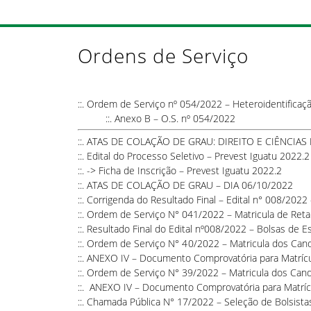
Ordens de Serviço
::.
Ordem de Serviço nº 054/2022 – Heteroidentifica
::.
Anexo B – O.S. nº 054/2022
::.
ATAS DE COLAÇÃO DE GRAU: DIREITO E CIÊNCIAS
::.
Edital do Processo Seletivo – Prevest Iguatu 2022.2
::. ->
Ficha de Inscrição – Prevest Iguatu 2022.2
::.
ATAS DE COLAÇÃO DE GRAU – DIA 06/10/2022
::.
Corrigenda do Resultado Final – Edital n° 008/2022 
::.
Ordem de Serviço N° 041/2022 – Matricula de Ret
::.
Resultado Final do Edital nº008/2022 – Bolsas de Es
::.
Ordem de Serviço N° 40/2022 – Matricula dos Cand
::.
ANEXO IV – Documento Comprovatória para Matrícu
::.
Ordem de Serviço N° 39/2022 – Matricula dos Candi
::.
ANEXO IV – Documento Comprovatória para Matríc
::.
Chamada Pública N° 17/2022 – Seleção de Bolsist