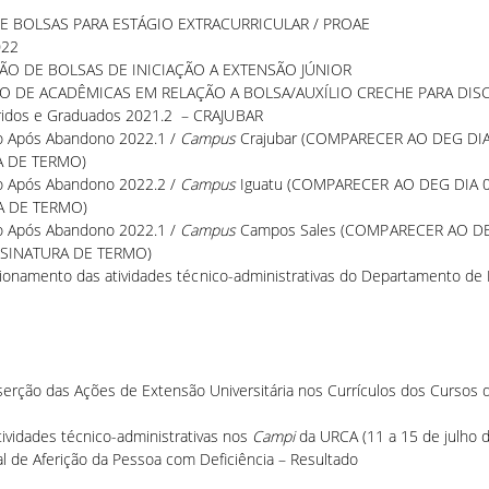
 DE BOLSAS PARA ESTÁGIO EXTRACURRICULAR / PROAE
022
ÇÃO DE BOLSAS DE INICIAÇÃO A EXTENSÃO JÚNIOR
ÃO DE ACADÊMICAS EM RELAÇÃO A BOLSA/AUXÍLIO CRECHE PARA DIS
ridos e
Graduados 2021.2 – CRAJUBAR
ão Após Abandono 2022.1 /
Campus
Crajubar (
COMPARECER AO DEG DIA
A DE TERMO)
ão Após Abandono 2022.2 /
Campus
Iguatu (
COMPARECER AO DEG DIA 0
A DE TERMO)
ão Após Abandono 2022.1 /
Campus
Campos Sales (
COMPARECER AO DE
SSINATURA DE TERMO)
mento das atividades técnico-administrativas do Departamento de E
ção das Ações de Extensão Universitária nos Currículos dos Cursos de
vidades técnico-administrativas nos
Campi
da URCA (11 a 15 de julho 
l de Aferição da Pessoa com Deficiência – Resultado