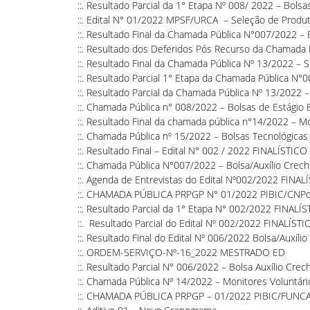
::.
Resultado Parcial da 1° Etapa Nº 008/ 2022 – Bolsas
::.
Edital N° 01/2022 MPSF/URCA – Seleção de Produt
::.
Resultado Final da Chamada Pública N°007/2022 – 
::.
Resultado dos Deferidos Pós Recurso da Chamada P
::.
Resultado Final da Chamada Pública Nº 13/2022 
::.
Resultado Parcial 1° Etapa da Chamada Pública N°0
::.
Resultado Parcial da Chamada Pública Nº 13/2022 –
::.
Chamada Pública n° 008/2022 – Bolsas de Estágio E
::.
Resultado Final da chamada pública n°14/2022 – Mon
::.
Chamada Pública nº 15/2022 – Bolsas Tecnológica
::.
Resultado Final – Edital N° 002 / 2022 FINALÍSTICO
::.
Chamada Pública N°007/2022 – Bolsa/Auxílio Crec
::.
Agenda de Entrevistas do Edital Nº002/2022 FINAL
::.
CHAMADA PÚBLICA PRPGP N° 01/2022 PIBIC/CNP
::.
Resultado Parcial da 1° Etapa N° 002/2022 FINALÍ
::.
Resultado Parcial do Edital Nº 002/2022 FINALÍST
::.
Resultado Final do Edital Nº 006/2022 Bolsa/Auxíli
::.
ORDEM-SERVIÇO-Nº-16_2022 MESTRADO ED
::.
Resultado Parcial N° 006/2022 – Bolsa Auxílio Cre
::.
Chamada Pública Nº 14/2022 – Monitores Voluntário
::.
CHAMADA PÚBLICA PRPGP – 01/2022 PIBIC/FUNC