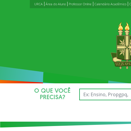
URCA
Área do Aluno
Professor Online
Calendário Acadêmico
C
O QUE VOCÊ
PRECISA?