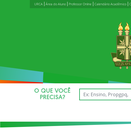
URCA
Área do Aluno
Professor Online
Calendário Acadêmico
C
O QUE VOCÊ
PRECISA?