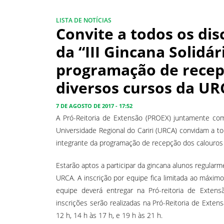
LISTA DE NOTÍCIAS
Convite a todos os di
da “III Gincana Solidár
programação de recep
diversos cursos da UR
7 DE AGOSTO DE 2017 - 17:52
A Pró-Reitoria de Extensão (PROEX) juntamente com
Universidade Regional do Cariri (URCA) convidam a todo
integrante da programação de recepção dos calouros
Estarão aptos a participar da gincana alunos regula
URCA. A inscrição por equipe fica limitada ao máximo
equipe deverá entregar na Pró-reitoria de Extensã
inscrições serão realizadas na Pró-Reitoria de Ext
12 h, 14 h às 17 h, e 19 h às 21 h.