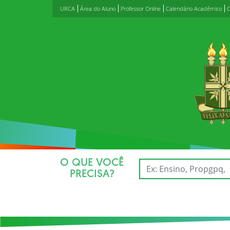
URCA
Área do Aluno
Professor Online
Calendário Acadêmico
C
O QUE VOCÊ
PRECISA?