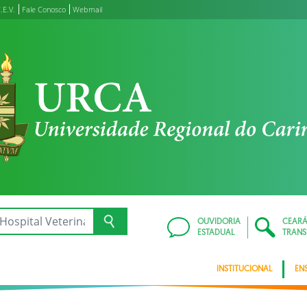
.E.V.
Fale Conosco
Webmail
OUVIDORIA
CEAR
ESTADUAL
TRANS
INSTITUCIONAL
EN