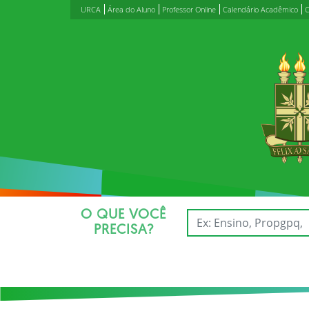
URCA
Área do Aluno
Professor Online
Calendário Acadêmico
C
O QUE VOCÊ
PRECISA?