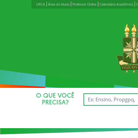
URCA
Área do Aluno
Professor Online
Calendário Acadêmico
C
O QUE VOCÊ
PRECISA?