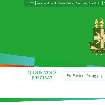
URCA
Área do Aluno
Professor Online
Calendário Acadêmico
C
O QUE VOCÊ
PRECISA?