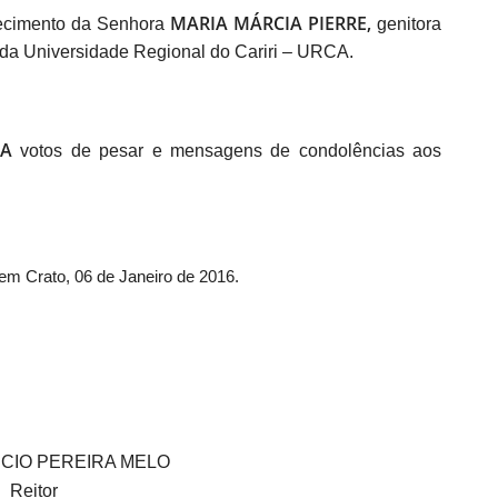
MARIA MÁRCIA PIERRE
,
ecimento d
a
Senhor
a
genitora
da
Uni
versidade Regional do Cariri – URCA.
IA
votos de pesar e mensagens de condolências aos
em Crato,
0
6
de
Janeiro
de 201
6
.
ICIO PEREIRA MELO
Reitor