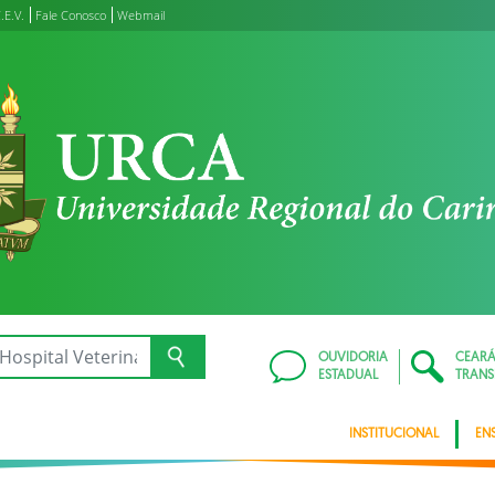
.E.V.
Fale Conosco
Webmail
OUVIDORIA
CEAR
ESTADUAL
TRANS
INSTITUCIONAL
EN