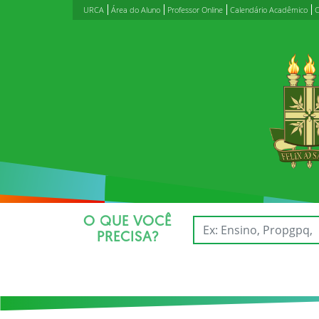
URCA
Área do Aluno
Professor Online
Calendário Acadêmico
C
O QUE VOCÊ
PRECISA?