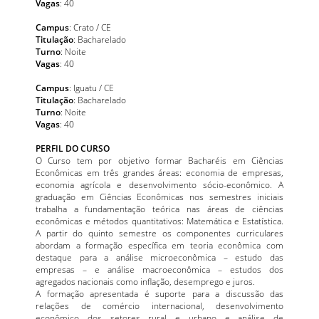
Vagas
: 40
Campus
: Crato / CE
Titulação
: Bacharelado
Turno
: Noite
Vagas
: 40
Campus
: Iguatu / CE
Titulação
: Bacharelado
Turno
: Noite
Vagas
: 40
PERFIL DO CURSO
O Curso tem por objetivo formar Bacharéis em Ciências
Econômicas em três grandes áreas: economia de empresas,
economia agrícola e desenvolvimento sócio-econômico. A
graduação em Ciências Econômicas nos semestres iniciais
trabalha a fundamentação teórica nas áreas de ciências
econômicas e métodos quantitativos: Matemática e Estatística.
A partir do quinto semestre os componentes curriculares
abordam a formação específica em teoria econômica com
destaque para a análise microeconômica – estudo das
empresas – e análise macroeconômica – estudos dos
agregados nacionais como inflação, desemprego e juros.
A formação apresentada é suporte para a discussão das
relações de comércio internacional, desenvolvimento
econômico dos setores rural e urbano e análise de