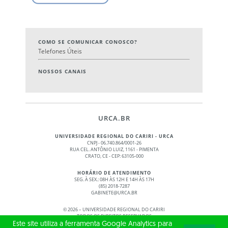
COMO SE COMUNICAR CONOSCO?
Telefones Úteis
NOSSOS CANAIS
URCA.BR
UNIVERSIDADE REGIONAL DO CARIRI - URCA
CNPJ - 06.740.864/0001-26
RUA CEL. ANTÔNIO LUIZ, 1161 - PIMENTA
CRATO, CE - CEP: 63105-000
HORÁRIO DE ATENDIMENTO
SEG. À SEX.: 08H ÀS 12H E 14H ÀS 17H
(85) 2018-7287
GABINETE@URCA.BR
©
2026 – UNIVERSIDADE REGIONAL DO CARIRI
TODOS OS DIREITOS RESERVADOS
Este site utiliza a ferramenta Google Analytics para