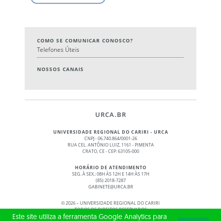
COMO SE COMUNICAR CONOSCO?
Telefones Úteis
NOSSOS CANAIS
URCA.BR
UNIVERSIDADE REGIONAL DO CARIRI - URCA
CNPJ - 06.740.864/0001-26
RUA CEL. ANTÔNIO LUIZ, 1161 - PIMENTA
CRATO, CE - CEP: 63105-000
HORÁRIO DE ATENDIMENTO
SEG. À SEX.: 08H ÀS 12H E 14H ÀS 17H
(85) 2018-7287
GABINETE@URCA.BR
©
2026 – UNIVERSIDADE REGIONAL DO CARIRI
TODOS OS DIREITOS RESERVADOS
Este site utiliza a ferramenta Google Analytics para