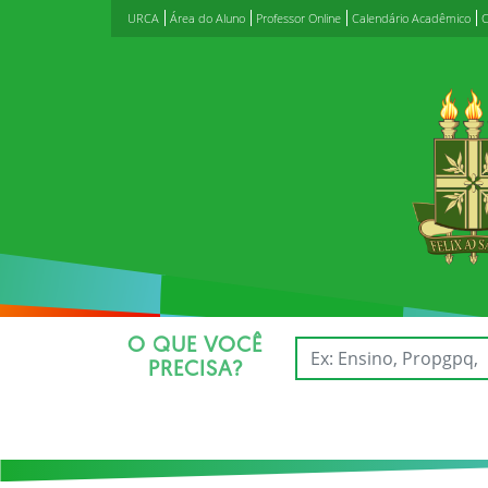
URCA
Área do Aluno
Professor Online
Calendário Acadêmico
C
O QUE VOCÊ
PRECISA?