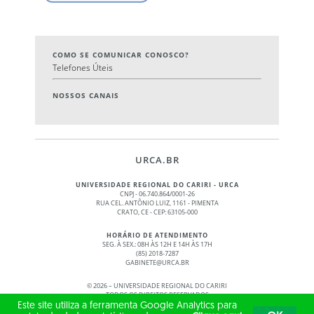
COMO SE COMUNICAR CONOSCO?
Telefones Úteis
NOSSOS CANAIS
URCA.BR
UNIVERSIDADE REGIONAL DO CARIRI - URCA
CNPJ - 06.740.864/0001-26
RUA CEL. ANTÔNIO LUIZ, 1161 - PIMENTA
CRATO, CE - CEP: 63105-000
HORÁRIO DE ATENDIMENTO
SEG. À SEX.: 08H ÀS 12H E 14H ÀS 17H
(85) 2018-7287
GABINETE@URCA.BR
©
2026 – UNIVERSIDADE REGIONAL DO CARIRI
TODOS OS DIREITOS RESERVADOS
Este site utiliza a ferramenta Google Analytics para