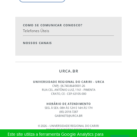
COMO SE COMUNICAR CONOSCO?
Telefones Úteis
NOSSOS CANAIS
URCA.BR
UNIVERSIDADE REGIONAL DO CARIRI - URCA
CNPJ - 06.740.864/0001-26
RUA CEL. ANTÔNIO LUIZ, 1161 - PIMENTA
CRATO, CE - CEP: 63105-000
HORÁRIO DE ATENDIMENTO
SEG. À SEX.: 08H ÀS 12H E 14H ÀS 17H
(85) 2018-7287
GABINETE@URCA.BR
©
2026 – UNIVERSIDADE REGIONAL DO CARIRI
TODOS OS DIREITOS RESERVADOS
Este site utiliza a ferramenta Google Analytics para