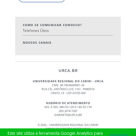
COMO SE COMUNICAR CONOSCO?
Telefones Úteis
NOSSOS CANAIS
URCA.BR
UNIVERSIDADE REGIONAL DO CARIRI - URCA
CNPJ - 06.740.864/0001-26
RUA CEL. ANTÔNIO LUIZ, 1161 - PIMENTA
CRATO, CE - CEP: 63105-000
HORÁRIO DE ATENDIMENTO
SEG. À SEX.: 08H ÀS 12H E 14H ÀS 17H
(85) 2018-7287
GABINETE@URCA.BR
©
2026 – UNIVERSIDADE REGIONAL DO CARIRI
TODOS OS DIREITOS RESERVADOS
Este site utiliza a ferramenta Google Analytics para