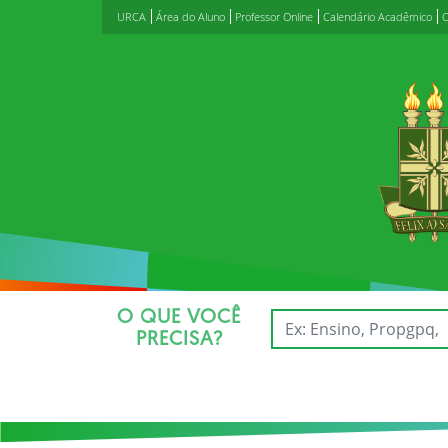
URCA
Área do Aluno
Professor Online
Calendário Acadêmico
C
O QUE VOCÊ
PRECISA?