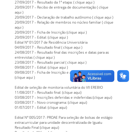
27/09/2017 – Resultado da 1º etapa: (
clique aqui
)
20/09/2017 – Recibo de entrega de documentação (
clique
aqui
)
20/09/2017 – Declaração de trabalho autônomo (
clique aqui
)
20/09/2017 – Relação de membros no núcleo familiar (
clique
aqui
)
20/09/2017 – Ficha de Inscrição (
clique aqui
)
20/09/2017 – Edital: (
clique aqui
)
Edital Nº 01/2017 de Residência Universitária
04/09/2017 – Resultado final (
clique aqui
)
24/08/2017 – Resultado final das inscrições e datas para as
entrevistas (
clique aqui
)
23/08/2017 – Resultado parcial (
clique aqui
)
09/08/2017 – Edital: (
clique aqui
)
09/08/2017 – Ficha de Inscrição e avaliação socieconômica
(
clique aqui
)
Edital de seleção de monitoria voluntária do VII EREBIO
11/08/2017 – Resultado final: (
clique aqui
)
03/08/2017 – Inscrições deferidas e indeferidas:(
clique aqui
)
03/08/2017 – Novo cronograma: (
clique aqui
)
01/07/2017 – Edital: (
clique aqui
)
Edital Nº 005/2017- PROAE Para seleção de bolsas de estágio
extracurricular para unidade descentralizada de Iguatu
Resultado Final (
clique aqui
)