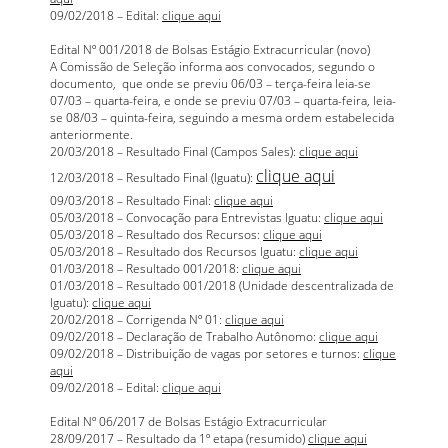
09/02/2018 – Edital:
clique aqui
Edital Nº 001/2018 de Bolsas Estágio Extracurricular (novo)
A Comissão de Seleção informa aos convocados, segundo o
documento, que onde se previu 06/03 – terça-feira leia-se
07/03 – quarta-feira, e onde se previu 07/03 – quarta-feira, leia-
se 08/03 – quinta-feira, seguindo a mesma ordem estabelecida
anteriormente.
20/03/2018 – Resultado Final (Campos Sales):
clique aqui
clique aqui
12/03/2018 – Resultado Final (Iguatu):
09/03/2018 – Resultado Final:
clique aqui
05/03/2018 – Convocação para Entrevistas Iguatu:
clique aqui
05/03/2018 – Resultado dos Recursos:
clique aqui
05/03/2018 – Resultado dos Recursos Iguatu:
clique aqui
01/03/2018 – Resultado 001/2018:
clique aqui
01/03/2018 – Resultado 001/2018 (Unidade descentralizada de
Iguatu):
clique aqui
20/02/2018 – Corrigenda Nº 01:
clique aqui
09/02/2018 – Declaração de Trabalho Autônomo:
clique aqui
09/02/2018 – Distribuição de vagas por setores e turnos:
clique
aqui
09/02/2018 – Edital:
clique aqui
Edital Nº 06/2017 de Bolsas Estágio Extracurricular
28/09/2017 – Resultado da 1º etapa (resumido)
clique aqui