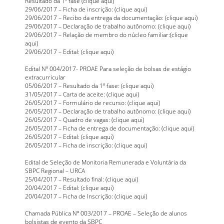
Resultado da 1º fase (
clique aqui
)
29/06/2017 – Ficha de inscrição: (
clique aqui
)
29/06/2017 – Recibo da entrega da documentação: (
clique aqui
)
29/06/2017 – Declaração de trabalho autônomo: (
clique aqui
)
29/06/2017 – Relação de membro do núcleo familiar:(
clique
aqui
)
29/06/2017 – Edital: (
clique aqui
)
Edital Nº 004/2017- PROAE Para seleção de bolsas de estágio
extracurricular
05/06/2017 – Resultado da 1º fase: (
clique aqui
)
31/05/2017 – Carta de aceite: (
clique aqui
)
26/05/2017 – Formulário de recurso: (
clique aqui
)
26/05/2017 – Declaração de trabalho autônomo: (
clique aqui
)
26/05/2017 – Quadro de vagas: (
clique aqui
)
26/05/2017 – Ficha de entrega de documentação: (
clique aqui
)
26/05/2017 – Edital: (
clique aqui
)
26/05/2017 – Ficha de inscrição: (
clique aqui
)
Edital de Seleção de Monitoria Remunerada e Voluntária da
SBPC Regional – URCA
25/04/2017 – Resultado final: (
clique aqui
)
20/04/2017 – Edital: (
clique aqui
)
20/04/2017 – Ficha de Inscrição: (
clique aqui
)
Chamada Pública Nº 003/2017 – PROAE – Seleção de alunos
bolsistas de evento da SBPC