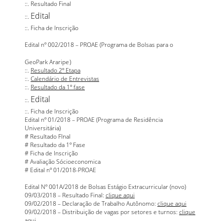
::.
Resultado Final
Edital
::.
::. Ficha de Inscrição
Edital nº 002/2018 – PROAE (Programa de
Bolsas para o
GeoPark Araripe
)
::.
Resultado 2º Etapa
::.
Calendário de Entrevistas
::.
Resultado da 1º fase
Edital
::.
::.
Ficha de Inscrição
Edital nº 01/2018 – PROAE (Programa de Residência
Universitária)
#
Resultado FInal
#
Resultado da 1º Fase
#
Ficha de Inscrição
#
Avaliação Sócioeconomica
#
Edital nº 01/2018-PROAE
Edital Nº 001A/2018 de Bolsas Estágio Extracurricular (novo)
09/03/2018 – Resultado Final:
clique aqui
09/02/2018 – Declaração de Trabalho Autônomo:
clique aqui
09/02/2018 – Distribuição de vagas por setores e turnos:
clique
aqui