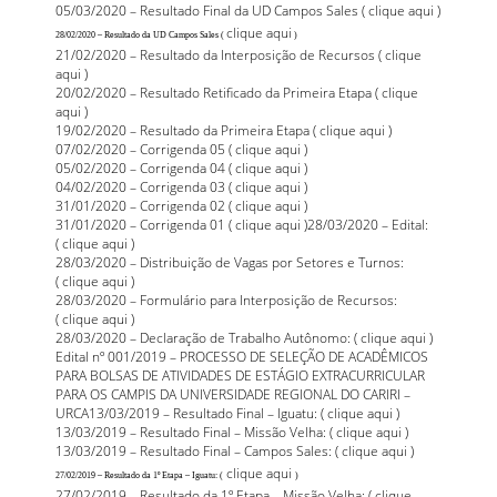
05/03/2020 – Resultado Final da UD Campos Sales (
clique aqui
)
clique aqui
28/02/2020 – Resultado da UD Campos Sales (
)
21/02/2020 – Resultado da Interposição de Recursos (
clique
aqui
)
20/02/2020 – Resultado Retificado da Primeira Etapa (
clique
aqui
)
19/02/2020 – Resultado da Primeira Etapa (
clique aqui
)
07/02/2020 – Corrigenda 05 (
clique aqui
)
05/02/2020 – Corrigenda 04 (
clique aqui
)
04/02/2020 – Corrigenda 03 (
clique aqui
)
31/01/2020 – Corrigenda 02 (
clique aqui
)
31/01/2020 – Corrigenda 01 (
clique aqui
)28/03/2020 – Edital:
(
clique aqui
)
28/03/2020 – Distribuição de Vagas por Setores e Turnos:
(
clique aqui
)
28/03/2020 – Formulário para Interposição de Recursos:
(
clique aqui
)
28/03/2020 – Declaração de Trabalho Autônomo: (
clique aqui
)
Edital nº 001/2019 – PROCESSO DE SELEÇÃO DE ACADÊMICOS
PARA BOLSAS DE ATIVIDADES DE ESTÁGIO EXTRACURRICULAR
PARA OS CAMPIS DA UNIVERSIDADE REGIONAL DO CARIRI –
URCA
13/03/2019 – Resultado Final – Iguatu: (
clique aqui
)
13/03/2019 – Resultado Final – Missão Velha: (
clique aqui
)
13/03/2019 – Resultado Final – Campos Sales: (
clique aqui
)
clique aqui
27/02/2019 – Resultado da 1º Etapa – Iguatu: (
)
27/02/2019 – Resultado da 1º Etapa – Missão Velha: (
clique