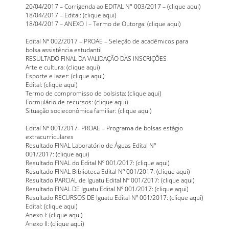
20/04/2017 – Corrigenda ao EDITAL N° 003/2017 – (
clique aqui
)
18/04/2017 – Edital: (
clique aqui
)
18/04/2017 – ANEXO I – Termo de Outorga: (
clique aqui
)
Edital Nº 002/2017 – PROAE – Seleção de acadêmicos para
bolsa assistência estudantil
RESULTADO FINAL DA VALIDAÇÃO DAS INSCRIÇÕES
Arte e cultura: (
clique aqui
)
Esporte e lazer: (
clique aqui
)
Edital: (
clique aqui
)
Termo de compromisso de bolsista: (
clique aqui
)
Formulário de recursos: (
clique aqui
)
Situação socieconômica familiar: (
clique aqui
)
Edital Nº 001/2017- PROAE – Programa de bolsas estágio
extracurriculares
Resultado FINAL Laboratório de Águas Edital Nº
001/2017: (
clique aqui
)
Resultado FINAL do Edital Nº 001/2017: (
clique aqui
)
Resultado FINAL Biblioteca Edital Nº 001/2017: (
clique aqui
)
Resultado PARCIAL de Iguatu Edital Nº 001/2017: (
clique aqui
)
Resultado FINAL DE Iguatu Edital Nº 001/2017: (
clique aqui
)
Resultado RECURSOS DE Iguatu Edital Nº 001/2017: (
clique aqui
)
Edital: (
clique aqui
)
Anexo I: (
clique aqui
)
Anexo II: (
clique aqui
)