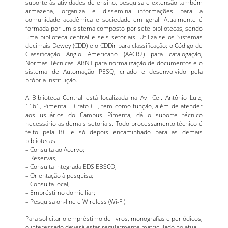
suporte às atividades de ensino, pesquisa e extensão também
armazena, organiza e dissemina informações para a
comunidade acadêmica e sociedade em geral. Atualmente é
formada por um sistema composto por sete bibliotecas, sendo
uma biblioteca central e seis setoriais. Utiliza-se os Sistemas
decimais Dewey (CDD) e o CDDir para classificação; o Código de
Classificação Anglo Americano (AACR2) para catalogação,
Normas Técnicas- ABNT para normalização de documentos e o
sistema de Automação PESQ, criado e desenvolvido pela
própria instituição.
A Biblioteca Central está localizada na Av. Cel. Antônio Luiz,
1161, Pimenta – Crato-CE, tem como função, além de atender
aos usuários do Campus Pimenta, dá o suporte técnico
necessário as demais setoriais. Todo processamento técnico é
feito pela BC e só depois encaminhado para as demais
bibliotecas.
– Consulta ao Acervo;
– Reservas;
– Consulta Integrada EDS EBSCO;
– Orientação à pesquisa;
– Consulta local;
– Empréstimo domiciliar;
– Pesquisa on-line e Wireless (Wi-Fi).
Para solicitar o empréstimo de livros, monografias e periódicos,
o interessado deverá estar regularmente matriculado no atual