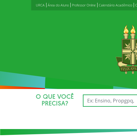
URCA
Área do Aluno
Professor Online
Calendário Acadêmico
C
O QUE VOCÊ
PRECISA?